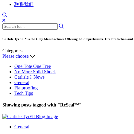
联系我们
Carlisle TyrFil™ is the Only Manufacturer Offering A Comprehensive Tire Protection and
Categories
Please choose
One Tote One Tree
No More Solid Shock
Carlisle® News
General
Flatproofing
Tech Tips
Showing posts tagged with
"ReSeal™"
General