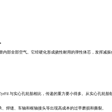
。
轮胎中，代替内部全部空气。它经硬化形成挠性耐用的弹性体芯，发挥
试证实 TyrFil 与实心孔轮胎相比，传递的重力要小得多。从实
承、焊缝、车轴和枢轴接头等出现高成本的过早磨损和撕裂。