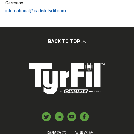
Germany
international@carlisletyrfil.com
BACK TO TOP
隐私政策
使用条款