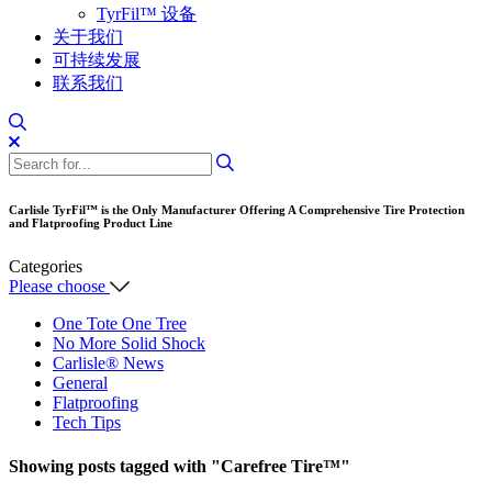
TyrFil™ 设备
关于我们
可持续发展
联系我们
Carlisle TyrFil™ is the Only Manufacturer Offering A Comprehensive Tire Protection
and Flatproofing Product Line
Categories
Please choose
One Tote One Tree
No More Solid Shock
Carlisle® News
General
Flatproofing
Tech Tips
Showing posts tagged with
"Carefree Tire™"