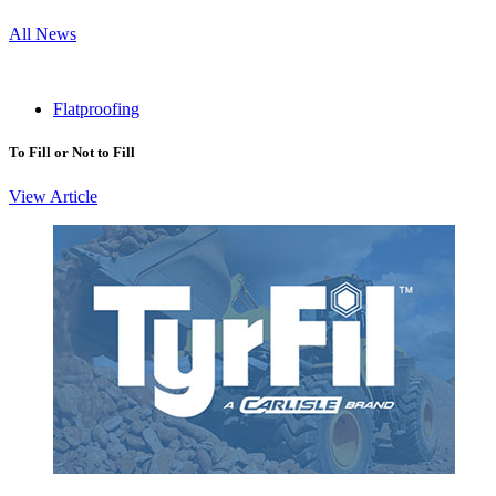
All News
Flatproofing
To Fill or Not to Fill
View Article