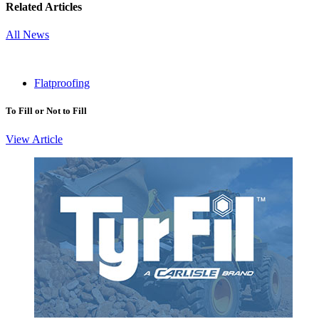
Related Articles
All News
Flatproofing
To Fill or Not to Fill
View Article