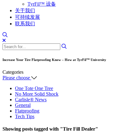
TyrFil™ 设备
关于我们
可持续发展
联系我们
Increase Your Tire Flatproofing Know – How at TyrFil™ University
Categories
Please choose
One Tote One Tree
No More Solid Shock
Carlisle® News
General
Flatproofing
Tech Tips
Showing posts tagged with
"Tire Fill Dealer"