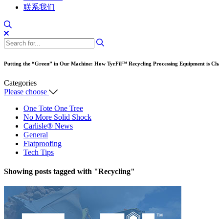
联系我们
Putting the “Green” in Our Machine: How TyrFil™ Recycling Processing Equipment is Ch
Categories
Please choose
One Tote One Tree
No More Solid Shock
Carlisle® News
General
Flatproofing
Tech Tips
Showing posts tagged with
"Recycling"