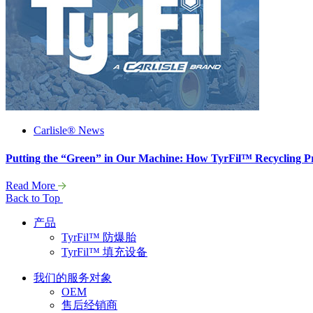
Carlisle® News
Putting the “Green” in Our Machine: How TyrFil™ Recycling P
Read More
Back to Top
产品
TyrFil™ 防爆胎
TyrFil™ 填充设备
我们的服务对象
OEM
售后经销商