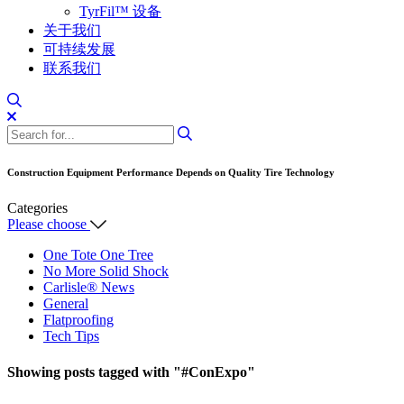
TyrFil™ 设备
关于我们
可持续发展
联系我们
Construction Equipment Performance Depends on Quality Tire Technology
Categories
Please choose
One Tote One Tree
No More Solid Shock
Carlisle® News
General
Flatproofing
Tech Tips
Showing posts tagged with
"#ConExpo"